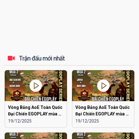
Trận đấu mới nhất
Vòng Bảng AoE Toàn Quốc
Vòng Bảng AoE Toàn Quốc
Đại Chiến EGOPLAY mùa 2 |
Đại Chiến EGOPLAY mùa 2 |
Aoe Đam Mê vs Quảng
Japan vs Ninh Bình
19/12/2025
19/12/2025
Ninh