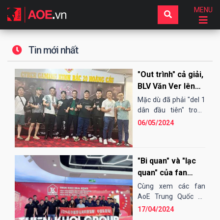
MENU
Tin mới nhất
"Out trình" cả giải,
BLV Văn Ver lên
ngôi vô địch giải
Mặc dù đã phải "del 1
AoE Mõm Vương
dân đầu tiên" trong
mọi game đấu nhưng
06/05/2024
BLV Văn Ver vẫn tỏ ra
quá khác biệt về
đẳng...
"Bi quan" và "lạc
quan" của fan
Trung Quốc sau
Cùng xem các fan
giải AoE Việt
AoE Trung Quốc có
những suy nghĩ gì sau
Trung 2024 - Cup
17/04/2024
giải AoE Việt Trung
Thiên Khôi