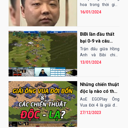
BiBi và Shenlong
hoa trong thời gian
gần đây, Hồng Anh
cùng nhận trái
16/01/2024
liên tục khiến cho các
đắng
đối thủ của mình
phải...
BiBi lần đầu thất
bại 0-9 và câu
chuyện thú vị
Trận đấu giữa Hồng
đằng sau
Anh và Bibi chiều
13/1 đã gây chấn
13/01/2024
động cả cộng đồng
AoE khi game thủ của
VEC để...
Những chiến thuật
độc lạ nào có thể
sử dụng ở giải
AoE EGOPlay Ông
Ông Vua Đời 4?
Vua Đời 4 là giải đấu
đặc biệt nhất từ trước
27/12/2023
đến nay khi áp dụng
thể thức thi đấu...