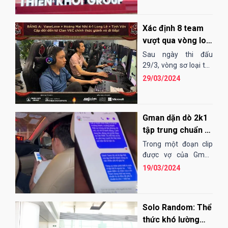
2024 - Cup Thiên Khôi
vừa qua.
Xác định 8 team
vượt qua vòng loại
2vs2 Assyrian
Sau ngày thi đấu
29/3, vòng sơ loại thể
thức 2vs2 Assyrian
29/03/2024
của AoE Việt Trung
2024 - Cup Thiên Khôi
cũng đã chính...
Gman dặn dò 2k1
tập trung chuẩn bị
cho giải Việt
Trong một đoạn clip
Trung, bầu VEC
được vợ của Gman
tiết lộ mới đây, người
chớp thời cơ để...
19/03/2024
hâm mộ thấy rằng
tấu hài
bình luận viên của...
Solo Random: Thể
thức khó lường