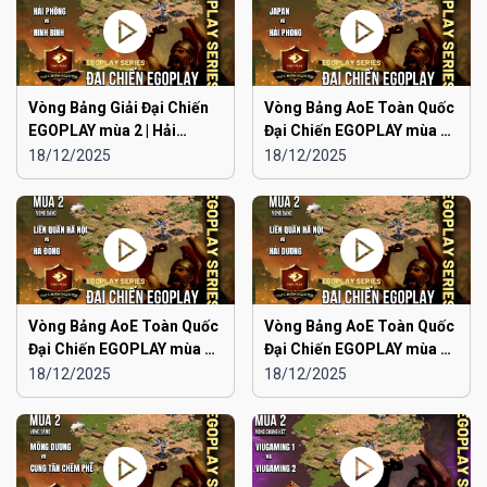
Vòng Bảng Giải Đại Chiến
Vòng Bảng AoE Toàn Quốc
EGOPLAY mùa 2 | Hải
Đại Chiến EGOPLAY mùa 2 |
Phòng vs Ninh Bình
Japan vs Hải Phòng
18/12/2025
18/12/2025
Vòng Bảng AoE Toàn Quốc
Vòng Bảng AoE Toàn Quốc
Đại Chiến EGOPLAY mùa 2 |
Đại Chiến EGOPLAY mùa 2 |
Liên Quân Hà Nội vs Hà
Liên Quân Hà Nội vs Hải
18/12/2025
18/12/2025
Đông
Dương