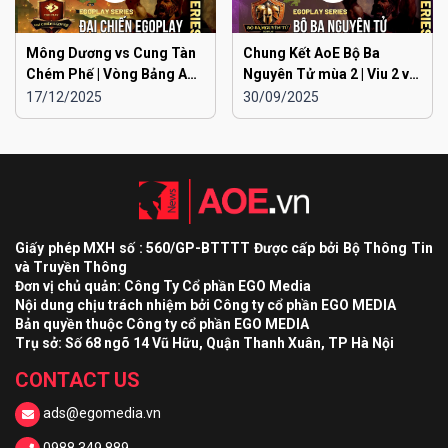
Mông Dương vs Cung Tàn
Chung Kết AoE Bộ Ba
Chém Phế | Vòng Bảng AoE
Nguyên Tử mùa 2 | Viu 2 vs
Toàn Quốc Đại Chiến
Viu 1
17/12/2025
30/09/2025
EGOPLAY mùa 2
Giấy phép MXH số : 560/GP-BTTTT Được cấp bởi Bộ Thông Tin
và Truyền Thông
Đơn vị chủ quản: Công Ty Cổ phần EGO Media
Nội dung chịu trách nhiệm bởi Công ty cổ phần EGO MEDIA
Bản quyền thuộc Công ty cổ phần EGO MEDIA
Trụ sở: Số 68 ngõ 14 Vũ Hữu, Quận Thanh Xuân, TP Hà Nội
CONTACT US
ads@egomedia.vn