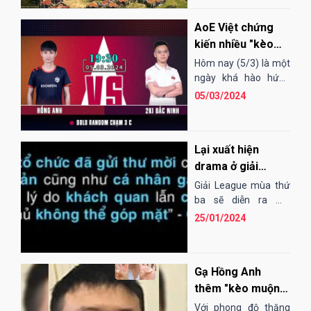
chức một giải...
AoE Việt chứng
kiến nhiều "kèo
hot" trong ngày
Hôm nay (5/3) là một
5/3/2024
ngày khá hào hứng
đối với người hâm mộ
05/03/2024
của cộng đồng AoE
Việt Nam khi xuất
hiện...
Lại xuất hiện
drama ở giải
League, AoE Việt
Giải League mùa thứ
chính thức tách
ba sẽ diễn ra mà
không có sự tham gia
đôi?
25/01/2024
của 4 đơn vị gồm EGO,
VEC, Thiên Khôi, Kinh
Bắc...
Gạ Hồng Anh
thêm "kèo muộn"
nhằm phục thù,
Với phong độ thăng