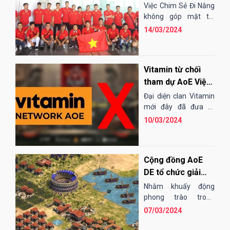
nhất tại giải AoE
Việc Chim Sẻ Đi Nắng
Việt Trung 2024 -
không góp mặt tại
AoE Việt Trung 2024 -
Cup Thiên Khôi
14/03/2024
Cup Thiên Khôi vô
hình chung sẽ khiến
cho thể...
Vitamin từ chối
tham dự AoE Việt
Trung - Cup Thiên
Đại diện clan Vitamin
Khôi
mới đây đã đưa ra
thông báo về việc
10/03/2024
không tham dự giải
AoE Việt Trung 2024 -
Cup Thiên...
Cộng đồng AoE
DE tổ chức giải
4vs4 khuấy động
Nhằm khuấy động
phong trào
phong trào trong
cộng đồng, các thành
07/03/2024
viên của group AoE
DE Việt Nam sẽ tổ