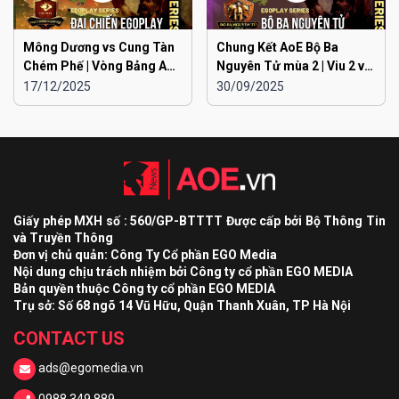
Mông Dương vs Cung Tàn
Chung Kết AoE Bộ Ba
Chém Phế | Vòng Bảng AoE
Nguyên Tử mùa 2 | Viu 2 vs
Toàn Quốc Đại Chiến
Viu 1
17/12/2025
30/09/2025
EGOPLAY mùa 2
Giấy phép MXH số : 560/GP-BTTTT Được cấp bởi Bộ Thông Tin
và Truyền Thông
Đơn vị chủ quản: Công Ty Cổ phần EGO Media
Nội dung chịu trách nhiệm bởi Công ty cổ phần EGO MEDIA
Bản quyền thuộc Công ty cổ phần EGO MEDIA
Trụ sở: Số 68 ngõ 14 Vũ Hữu, Quận Thanh Xuân, TP Hà Nội
CONTACT US
ads@egomedia.vn