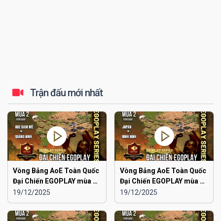
Trận đấu mới nhất
Vòng Bảng AoE Toàn Quốc
Vòng Bảng AoE Toàn Quốc
Đại Chiến EGOPLAY mùa 2 |
Đại Chiến EGOPLAY mùa 2 |
Aoe Đam Mê vs Quảng
Japan vs Ninh Bình
19/12/2025
19/12/2025
Ninh