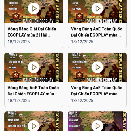
Vòng Bảng Giải Đại Chiến
Vòng Bảng AoE Toàn Quốc
EGOPLAY mùa 2 | Hải
Đại Chiến EGOPLAY mùa 2 |
Phòng vs Ninh Bình
Japan vs Hải Phòng
18/12/2025
18/12/2025
Vòng Bảng AoE Toàn Quốc
Vòng Bảng AoE Toàn Quốc
Đại Chiến EGOPLAY mùa 2 |
Đại Chiến EGOPLAY mùa 2 |
Liên Quân Hà Nội vs Hà
Liên Quân Hà Nội vs Hải
18/12/2025
18/12/2025
Đông
Dương