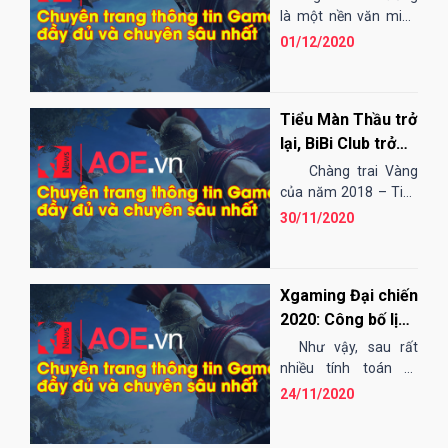
là một nền văn minh
thung lũng sông cổ
01/12/2020
đại nằm ở Đông Á. Họ
tạo nên một trong
những...
Tiểu Màn Thầu trở
lại, BiBi Club trở
lại?
Chàng trai Vàng
của năm 2018 – Tiểu
Màn Thầu vừa có một
30/11/2020
bước chuyển...
Xgaming Đại chiến
2020: Công bố lịch
thi đấu chính thức!
Như vậy, sau rất
nhiều tính toán kỹ
lưỡng đến từ Ban tổ
24/11/2020
chức, cuối cùng lịch...