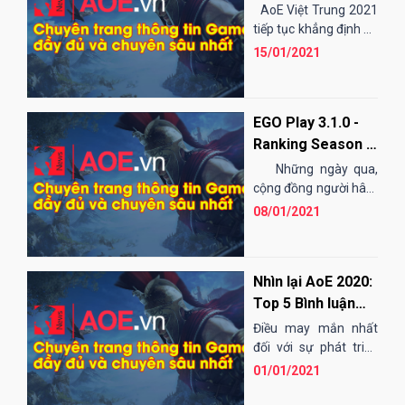
dành cho những
AoE Việt Trung 2021
đơn vị đồng hành
tiếp tục khẳng định độ
HOT đối với người
đầy nhiệt huyết!
15/01/2021
hâm mộ khi có đến
hàng...
EGO Play 3.1.0 -
Ranking Season 2:
Một phiên bản
Những ngày qua,
hoàn hảo!
cộng đồng người hâm
mộ AoE trong và
08/01/2021
ngoài nước đã...
Nhìn lại AoE 2020:
Top 5 Bình luận
viên ấn tượng
Điều may mắn nhất
nhất
đối với sự phát triển
của tựa game AOE
01/01/2021
qua mỗi thế hệ không
chỉ là...