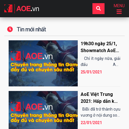
MENU
Tin mới nhất
19h30 ngày 25/1,
Showmatch AoE
LungCleanser Hà
Chỉ ít ngày nữa, giải
Nội Open 9: VEC
đấu AoE
LungCleanser Hà Nội
quyết thắng!
25/01/2021
Open 9 sẽ được diễn
ra, đây...
AoE Việt Trung
2021: Hấp dẫn kèo
tranh hạng Ba -
BiBi đã trở thành cựu
Tư
vương ở nội dung solo
random tại giải Việt
22/01/2021
Trung, với nhiều