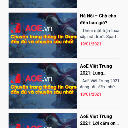
người,...
Hà Nội – Chờ cho
đến bao giờ?
Thêm một trận thua
sấp mặt trước Sparta,
có lẽ chính Hà Nội
19/01/2021
cũng đã hiểu...
AoE Việt Trung
2021: Lung
Cleanser -
AoE Việt Trung 2021
Thương hiệu uy tín
đang đi đến những
chặng cuối, ở thời
đồng hành cùng
18/01/2021
điểm này, có lẽ Ban tổ
giải đấu!
chức...
AoE Việt Trung
2021: Lời cảm ơn